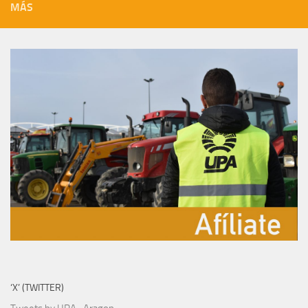
MÁS
‘X’ (TWITTER)